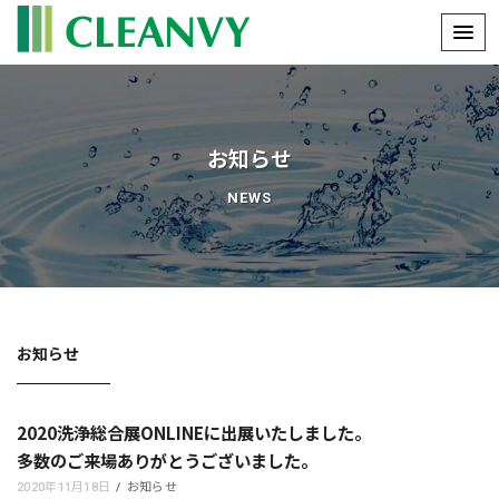
コ
ン
テ
ン
ツ
お知らせ
に
ス
NEWS
キ
ッ
プ
お知らせ
2020洗浄総合展ONLINEに出展いたしました。
多数のご来場ありがとうございました。
2020年11月18日
お知らせ