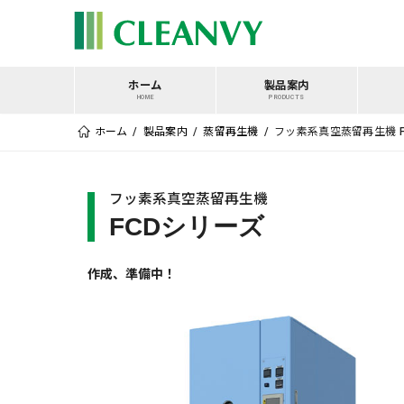
コ
ン
テ
ン
ホーム
製品案内
HOME
PRODUCTS
ツ
に
ホーム
製品案内
蒸留再生機
フッ素系真空蒸留再生機 F
ス
キ
ッ
フッ素系真空蒸留再生機
プ
FCDシリーズ
作成、準備中！